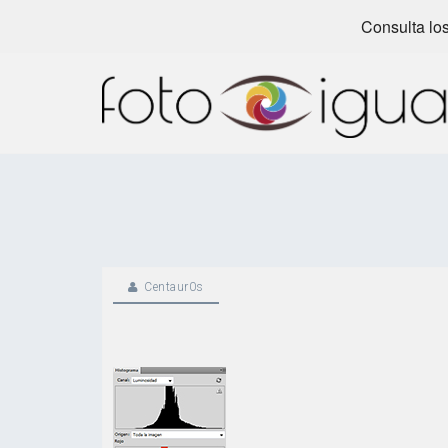
Consulta los
Skip
to
content
Centaur0s