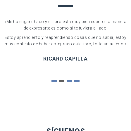
os
«Me ha enganchado y el libro esta muy bien escrito, la manera
«
y
de expresarte es como si te tuviera al lado.
e
Estoy aprendiento y reaprendiendo cosas que no sabia, estoy
muy contento de haber comprado este libro, todo un acierto.»
or
s!
RICARD CAPILLA