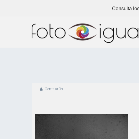
Consulta los
Skip
to
content
Centaur0s