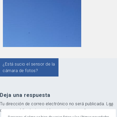
Navegación
¿Está sucio el sensor de la
de
cámara de fotos?
entradas
Deja una respuesta
Tu dirección de correo electrónico no será publicada.
Los
campos obligatorios están marcados con
*