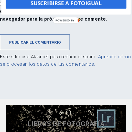
SUSCRIBIRSE A FOTOIGUAL
Guarda mi nombre, correo electrónico y web en este
navegador para la próxima vez que comente.
POWERED BY
Este sitio usa Akismet para reducir el spam.
Aprende cómo
se procesan los datos de tus comentarios.
LIBROS DE FOTOGRAFÍA