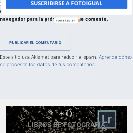
SUSCRIBIRSE A FOTOIGUAL
Guarda mi nombre, correo electrónico y web en este
navegador para la próxima vez que comente.
POWERED BY
Este sitio usa Akismet para reducir el spam.
Aprende cómo
se procesan los datos de tus comentarios.
LIBROS DE FOTOGRAFÍA